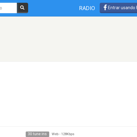
RADIO
Entrar usando
30 tune ins
Web
-
128Kbps