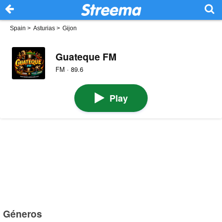
Spain
>
Asturias
>
Gijon
Guateque FM
FM · 89.6
Play
Géneros