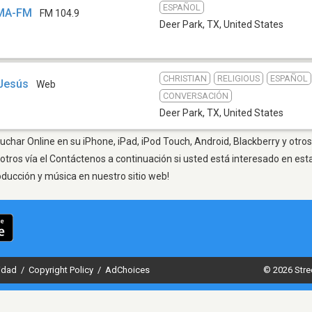
ESPAÑOL
AMA-FM
FM 104.9
Deer Park, TX
,
United States
CHRISTIAN
RELIGIOUS
ESPAÑOL
 Jesús
Web
CONVERSACIÓN
Deer Park, TX
,
United States
uchar Online en su iPhone, iPad, iPod Touch, Android, Blackberry y otro
otros vía el Contáctenos a continuación si usted está interesado en est
oducción y música en nuestro sitio web!
cidad
/
Copyright Policy
/
AdChoices
© 2026 Stre