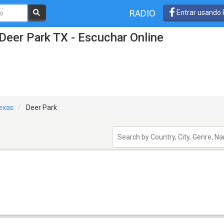
RADIO
Entrar usando
Deer Park TX - Escuchar Online
exas
Deer Park