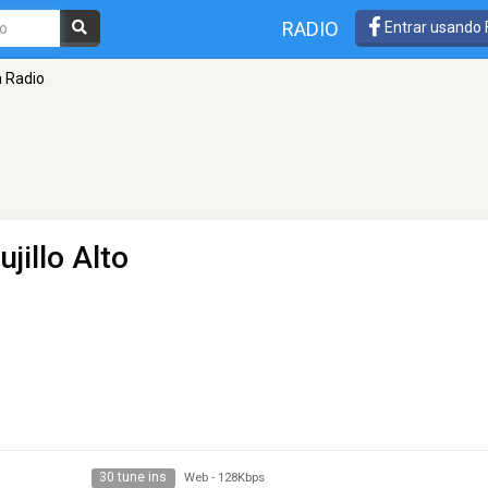
RADIO
Entrar usando
a Radio
ujillo Alto
30 tune ins
Web
-
128Kbps