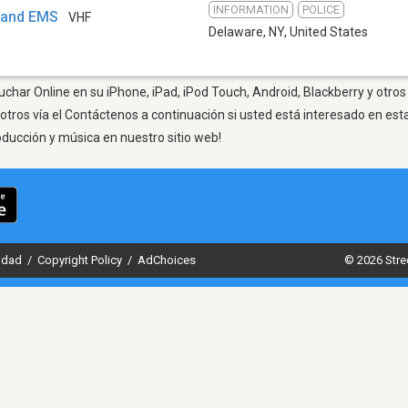
INFORMATION
POLICE
e and EMS
VHF
Delaware, NY
,
United States
char Online en su iPhone, iPad, iPod Touch, Android, Blackberry y otros
otros vía el Contáctenos a continuación si usted está interesado en est
oducción y música en nuestro sitio web!
cidad
/
Copyright Policy
/
AdChoices
© 2026 Stre