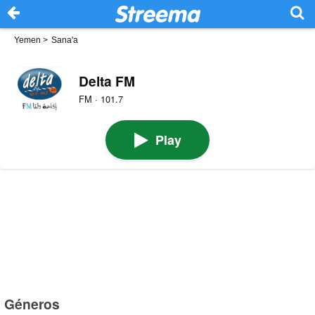
Yemen
>
Sana'a
Delta FM
FM · 101.7
Play
Géneros