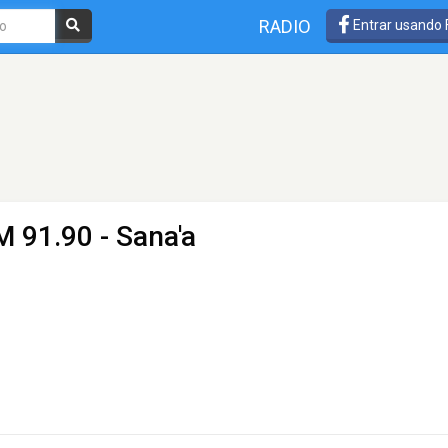
RADIO
Entrar usando
M 91.90 - Sana'a