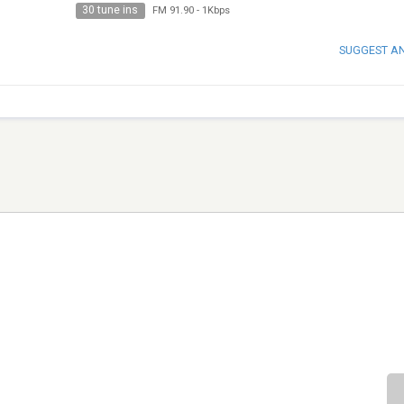
30 tune ins
FM 91.90
-
1Kbps
SUGGEST A