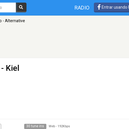
RADIO
Entrar usando
o - Alternative
- Kiel
30 tune ins
Web
-
192Kbps