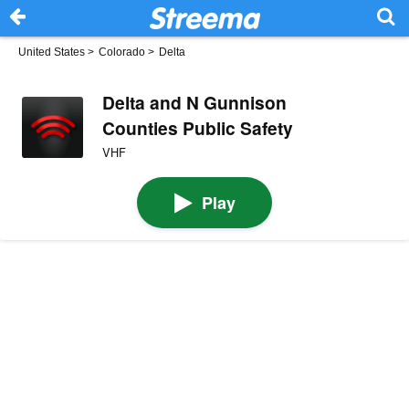
United States
>
Colorado
>
Delta
Delta and N Gunnison
Counties Public Safety
VHF
Play