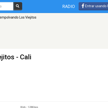
RADIO
Entrar usando
empolvando Los Viejitos
jitos
- Cali
Web
-
128Kbps