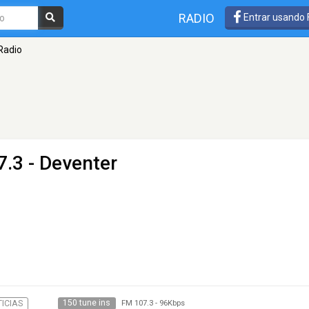
RADIO
Entrar usando
Radio
.3 - Deventer
150 tune ins
ICIAS
FM 107.3
-
96Kbps