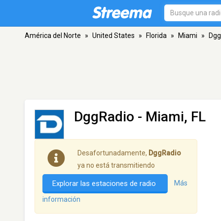
América del Norte
»
United States
»
Florida
»
Miami
»
Dgg
DggRadio
- Miami, FL
Desafortunadamente,
DggRadio
ya no está transmitiendo
Explorar las estaciones de radio
Más
información