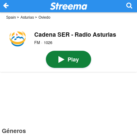
Spain
>
Asturias
>
Oviedo
Cadena SER - Radio Asturias
FM · 1026
Play
Géneros