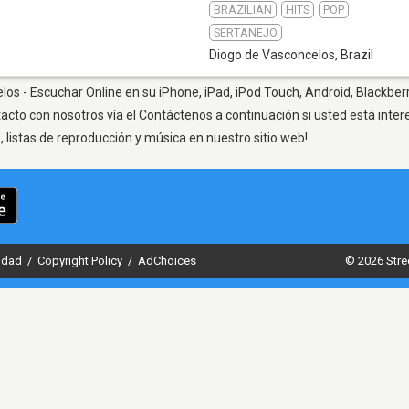
BRAZILIAN
HITS
POP
SERTANEJO
Diogo de Vasconcelos
,
Brazil
os - Escuchar Online en su iPhone, iPad, iPod Touch, Android, Blackber
tacto con nosotros vía el Contáctenos a continuación si usted está inte
listas de reproducción y música en nuestro sitio web!
cidad
/
Copyright Policy
/
AdChoices
© 2026 Stre