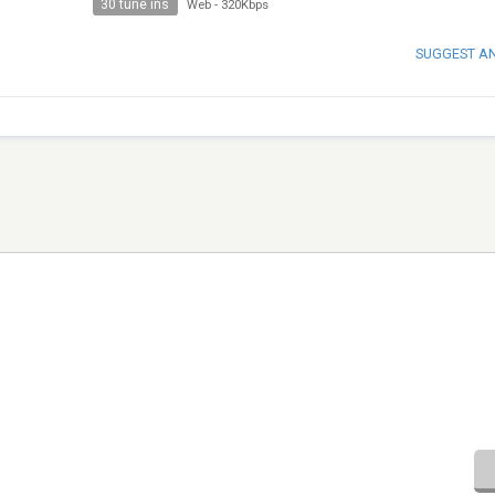
30 tune ins
Web
-
320Kbps
SUGGEST A