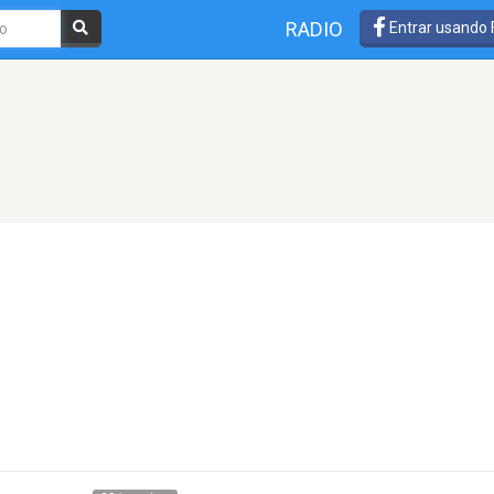
RADIO
Entrar usando
1