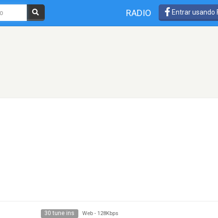
RADIO
Entrar usando
30 tune ins
Web
-
128Kbps