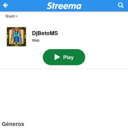
Brazil
>
DjBetoMS
Web
Play
Géneros