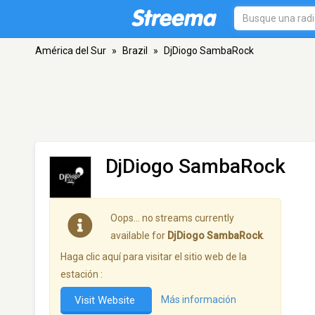
América del Sur
»
Brazil
»
DjDiogo SambaRock
DjDiogo SambaRock
Oops… no streams currently
available for
DjDiogo SambaRock
.
Haga clic aquí para visitar el sitio web de la
estación :
Visit Website
Más información