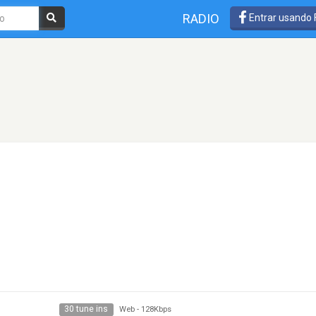
RADIO
Entrar usando
30 tune ins
Web
-
128Kbps