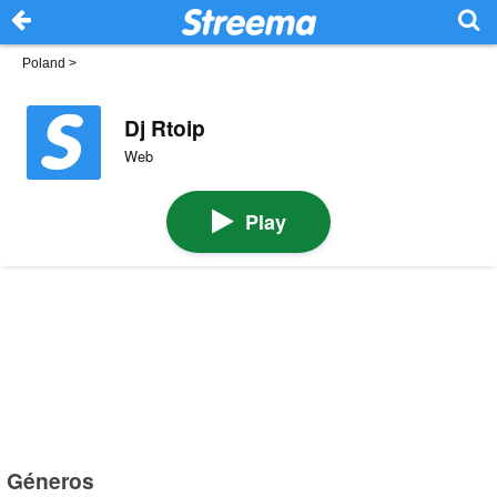
Poland
>
Dj Rtoip
Web
Play
Géneros