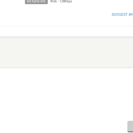
60 tune ins
Web
-
128Kbps
SUGGEST A