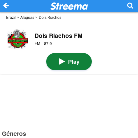
Brazil
>
Alagoas
>
Dois Riachos
Dois Riachos FM
FM · 87.9
Play
Géneros