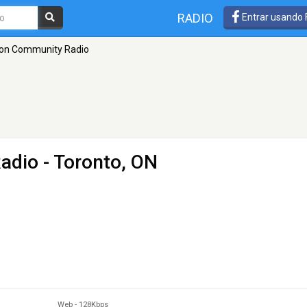
RADIO
Entrar usando
on Community Radio
adio
- Toronto, ON
Web
-
128Kbps