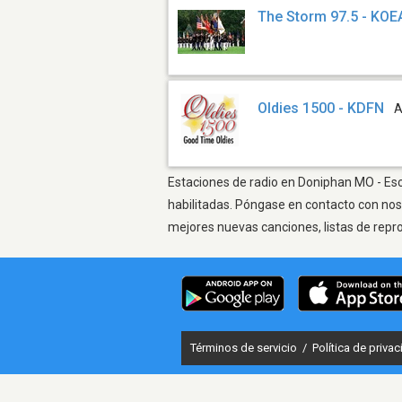
The Storm 97.5 - KOE
Oldies 1500 - KDFN
A
Estaciones de radio en Doniphan MO - Escu
habilitadas. Póngase en contacto con nos
mejores nuevas canciones, listas de repr
Términos de servicio
/
Política de priva