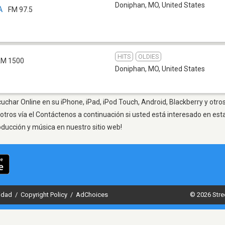
Doniphan, MO
,
United States
A
FM 97.5
HITS
OLDIES
M 1500
Doniphan, MO
,
United States
char Online en su iPhone, iPad, iPod Touch, Android, Blackberry y otro
otros vía el Contáctenos a continuación si usted está interesado en est
oducción y música en nuestro sitio web!
cidad
/
Copyright Policy
/
AdChoices
© 2026 Stre