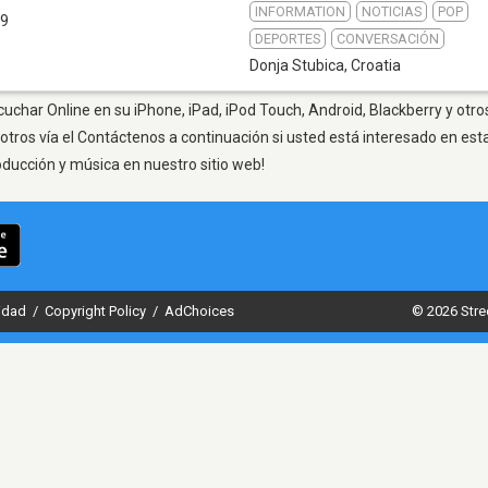
INFORMATION
NOTICIAS
POP
.9
DEPORTES
CONVERSACIÓN
Donja Stubica
,
Croatia
cuchar Online en su iPhone, iPad, iPod Touch, Android, Blackberry y otr
otros vía el Contáctenos a continuación si usted está interesado en est
oducción y música en nuestro sitio web!
cidad
/
Copyright Policy
/
AdChoices
© 2026 Stre