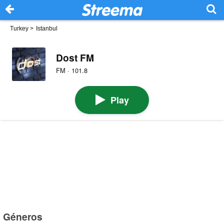
Turkey
>
Istanbul
Dost FM
FM · 101.8
Play
Géneros