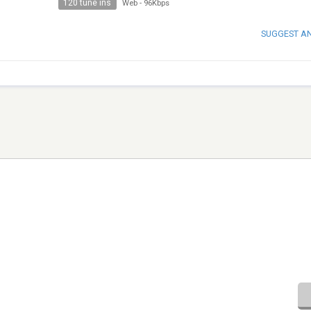
120 tune ins
Web
-
96Kbps
SUGGEST A