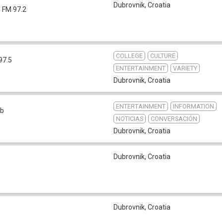
Dubrovnik
,
Croatia
FM 97.2
COLLEGE
CULTURE
97.5
ENTERTAINMENT
VARIETY
Dubrovnik
,
Croatia
ENTERTAINMENT
INFORMATION
b
NOTICIAS
CONVERSACIÓN
Dubrovnik
,
Croatia
Dubrovnik
,
Croatia
Dubrovnik
,
Croatia