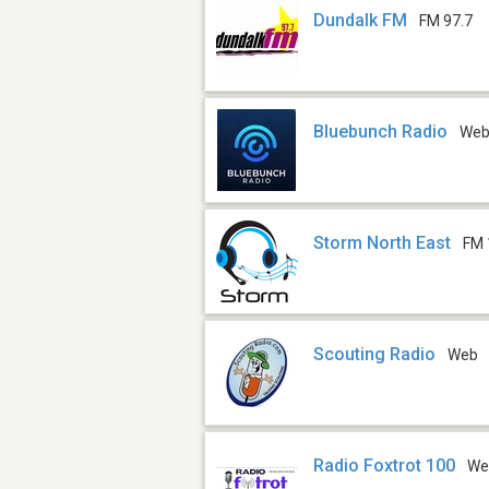
Dundalk FM
FM 97.7
Bluebunch Radio
We
Storm North East
FM 
Scouting Radio
Web
Radio Foxtrot 100
We