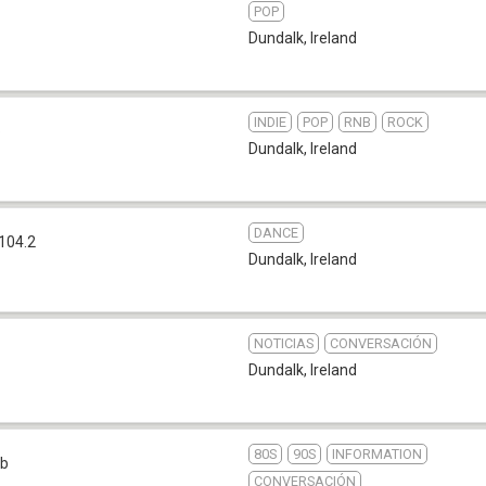
POP
Dundalk
,
Ireland
INDIE
POP
RNB
ROCK
b
Dundalk
,
Ireland
DANCE
104.2
Dundalk
,
Ireland
NOTICIAS
CONVERSACIÓN
Dundalk
,
Ireland
80S
90S
INFORMATION
b
CONVERSACIÓN