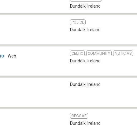
Dundalk
,
Ireland
POLICE
Dundalk
,
Ireland
CELTIC
COMMUNITY
NOTICIAS
io
Web
Dundalk
,
Ireland
Dundalk
,
Ireland
REGGAE
Dundalk
,
Ireland