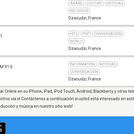
ÁRABE
CULTURE
NOTICIAS
RELIGIOUS
Dzaoudzi
,
France
HITS
POP
CONVERSACIÓN
.1
WORLD
Dzaoudzi
,
France
INFORMATION
NOTICIAS
FM 91.0
CONVERSACIÓN
Dzaoudzi
,
France
r Online en su iPhone, iPad, iPod Touch, Android, Blackberry y otros te
otros vía el Contáctenos a continuación si usted está interesado en est
oducción y música en nuestro sitio web!