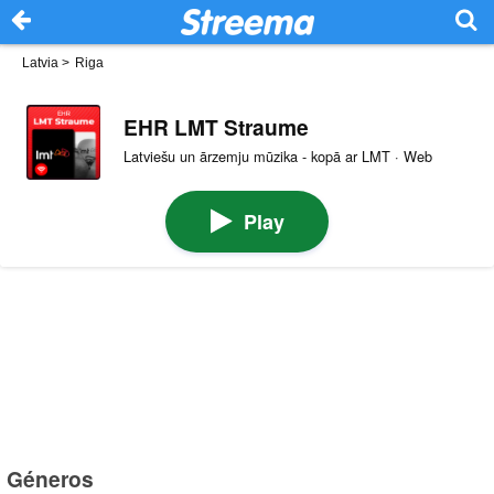
Latvia
>
Riga
EHR LMT Straume
Latviešu un ārzemju mūzika - kopā ar LMT · Web
Play
Géneros