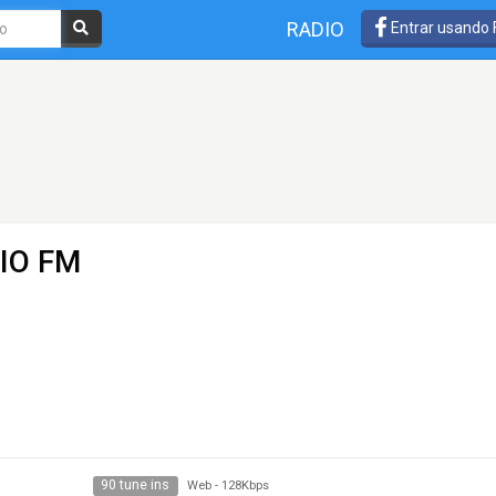
RADIO
Entrar usando
IO FM
90 tune ins
Web
-
128Kbps