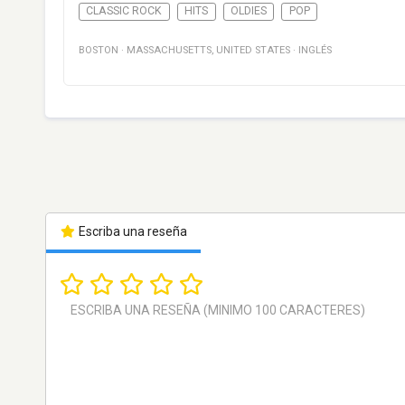
CLASSIC ROCK
HITS
OLDIES
POP
BOSTON
·
MASSACHUSETTS
,
UNITED STATES
·
INGLÉS
Escriba una reseña