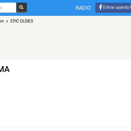
RADIO
Entrar usando
on
»
EPIC OLDIES
 MA