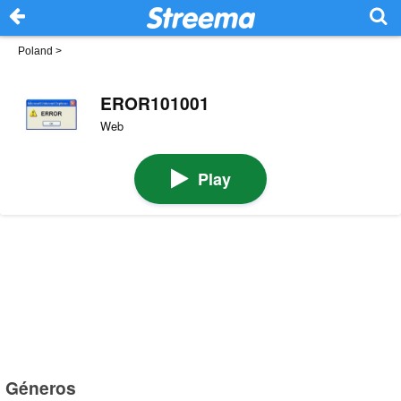
Poland
>
EROR101001
Web
Play
Géneros