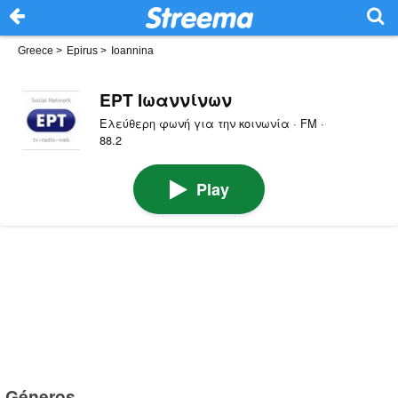
Greece
>
Epirus
>
Ioannina
ΕΡΤ Ιωαννίνων
Ελεύθερη φωνή για την κοινωνία · FM ·
88.2
Play
Géneros