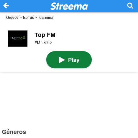
Greece
>
Epirus
>
Ioannina
Top FM
FM · 97.2
Play
Géneros