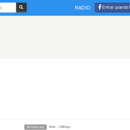
RADIO
Entrar usando
30 tune ins
Web
-
128Kbps