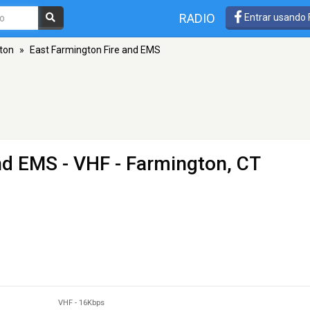
RADIO
Entrar usando
ton
»
East Farmington Fire and EMS
and EMS
- VHF - Farmington, CT
VHF
-
16Kbps