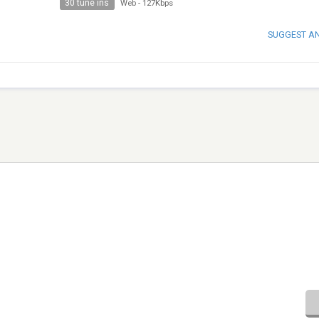
30 tune ins
Web
-
127Kbps
SUGGEST A