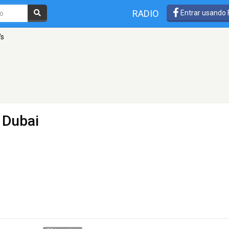
RADIO
Entrar usando
's
 Dubai