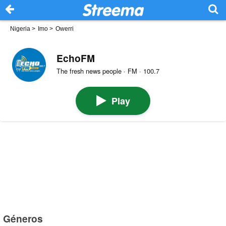
Nigeria
>
Imo
>
Owerri
EchoFM
The fresh news people · FM · 100.7
Play
Géneros