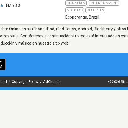
BRAZILIAN
ENTERTAINMENT
ga
FM 93.3
NOTICIAS
DEPORTES
Ecoporanga
,
Brazil
har Online en su iPhone, iPad, iPod Touch, Android, Blackberry y otros
otros vía el Contáctenos a continuación si usted está interesado en est
oducción y música en nuestro sitio web!
cidad
/
Copyright Policy
/
AdChoices
© 2026 Stre