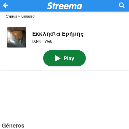
Cyprus
>
Limassol
Εκκλησία Ερήμης
ΙΧΝΚ · Web
Play
Géneros