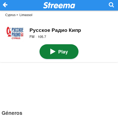
Cyprus
>
Limassol
Русское Радио Кипр
FM · 105.7
Play
Géneros