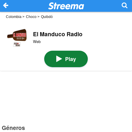
Colombia
>
Choco
>
Quibdó
El Manduco Radio
Web
Play
Géneros