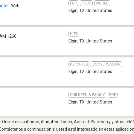
POP
ROCK
WORLD
adio
Web
Elgin, TX
,
United States
HITS
AM 1260
Elgin, TX
,
United States
DEPORTES
CONVERSACIÓN
Elgin, TX
,
United States
CHILDREN & FAMILY
POP
Elgin, TX
,
United States
 Online en su iPhone, iPad, iPod Touch, Android, Blackberry y otros telé
Contáctenos a continuación si usted está interesado en estas aplicaci