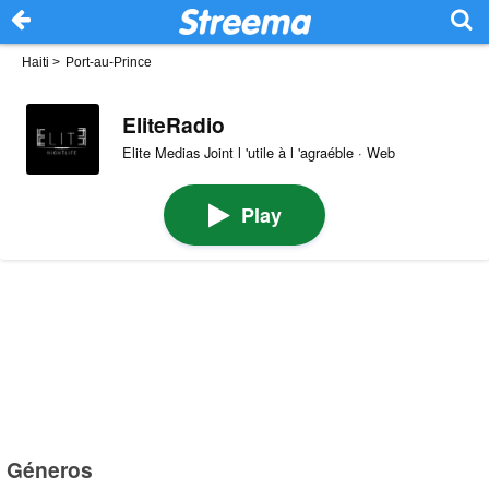
Haiti
>
Port-au-Prince
EliteRadio
Elite Medias Joint l 'utile à l 'agraéble · Web
Play
Géneros