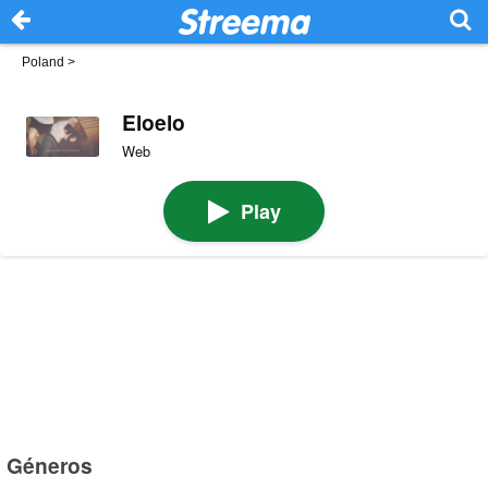
Poland
>
Eloelo
Web
Play
Géneros