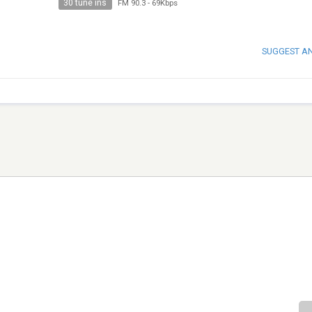
30 tune ins
FM 90.3
-
69Kbps
SUGGEST A