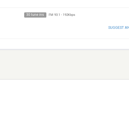
30 tune ins
FM 93.1
-
192Kbps
SUGGEST A