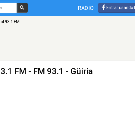
RADIO
Entrar usando
ol 93.1 FM
93.1 FM
- FM 93.1 - Güiria