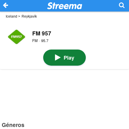
Iceland
>
Reykjavík
FM 957
FM · 95.7
Play
Géneros